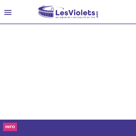
Betway) !
INFO