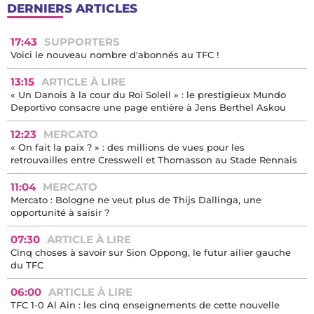
DERNIERS ARTICLES
17:43
SUPPORTERS
Voici le nouveau nombre d'abonnés au TFC !
13:15
ARTICLE À LIRE
« Un Danois à la cour du Roi Soleil » : le prestigieux Mundo
Deportivo consacre une page entière à Jens Berthel Askou
12:23
MERCATO
« On fait la paix ? » : des millions de vues pour les
retrouvailles entre Cresswell et Thomasson au Stade Rennais
11:04
MERCATO
Mercato : Bologne ne veut plus de Thijs Dallinga, une
opportunité à saisir ?
07:30
ARTICLE À LIRE
Cinq choses à savoir sur Sion Oppong, le futur ailier gauche
du TFC
06:00
ARTICLE À LIRE
TFC 1-0 Al Ain : les cinq enseignements de cette nouvelle