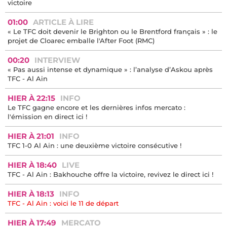
victoire
01:00
ARTICLE À LIRE
« Le TFC doit devenir le Brighton ou le Brentford français » : le
projet de Cloarec emballe l'After Foot (RMC)
00:20
INTERVIEW
« Pas aussi intense et dynamique » : l’analyse d’Askou après
TFC - Al Ain
HIER À 22:15
INFO
Le TFC gagne encore et les dernières infos mercato :
l'émission en direct ici !
HIER À 21:01
INFO
TFC 1-0 Al Ain : une deuxième victoire consécutive !
HIER À 18:40
LIVE
TFC - Al Ain : Bakhouche offre la victoire, revivez le direct ici !
HIER À 18:13
INFO
TFC - Al Ain : voici le 11 de départ
HIER À 17:49
MERCATO