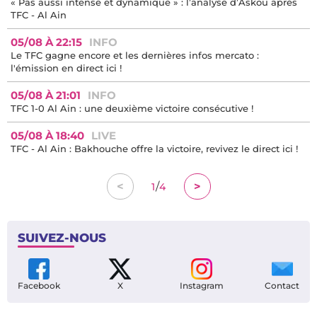
« Pas aussi intense et dynamique » : l’analyse d’Askou après
TFC - Al Ain
05/08 À 22:15
INFO
Le TFC gagne encore et les dernières infos mercato :
l'émission en direct ici !
05/08 À 21:01
INFO
TFC 1-0 Al Ain : une deuxième victoire consécutive !
05/08 À 18:40
LIVE
TFC - Al Ain : Bakhouche offre la victoire, revivez le direct ici !
/
<
>
1
4
SUIVEZ-NOUS
Facebook
X
Instagram
Contact