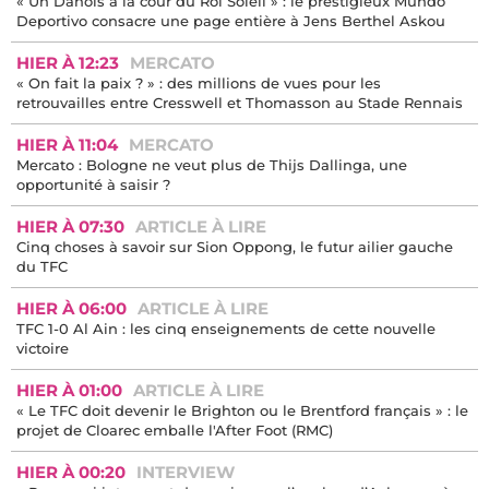
« Un Danois à la cour du Roi Soleil » : le prestigieux Mundo
Deportivo consacre une page entière à Jens Berthel Askou
HIER À 12:23
MERCATO
« On fait la paix ? » : des millions de vues pour les
retrouvailles entre Cresswell et Thomasson au Stade Rennais
HIER À 11:04
MERCATO
Mercato : Bologne ne veut plus de Thijs Dallinga, une
opportunité à saisir ?
HIER À 07:30
ARTICLE À LIRE
Cinq choses à savoir sur Sion Oppong, le futur ailier gauche
du TFC
HIER À 06:00
ARTICLE À LIRE
TFC 1-0 Al Ain : les cinq enseignements de cette nouvelle
victoire
HIER À 01:00
ARTICLE À LIRE
« Le TFC doit devenir le Brighton ou le Brentford français » : le
projet de Cloarec emballe l'After Foot (RMC)
HIER À 00:20
INTERVIEW