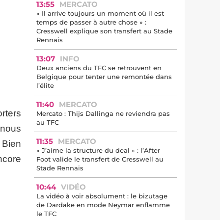
13:55
MERCATO
« Il arrive toujours un moment où il est
temps de passer à autre chose » :
Cresswell explique son transfert au Stade
Rennais
13:07
INFO
Deux anciens du TFC se retrouvent en
Belgique pour tenter une remontée dans
l’élite
11:40
MERCATO
orters
Mercato : Thijs Dallinga ne reviendra pas
au TFC
 nous
11:35
MERCATO
. Bien
« J’aime la structure du deal » : l’After
ncore
Foot valide le transfert de Cresswell au
Stade Rennais
10:44
VIDÉO
La vidéo à voir absolument : le bizutage
de Dardake en mode Neymar enflamme
le TFC