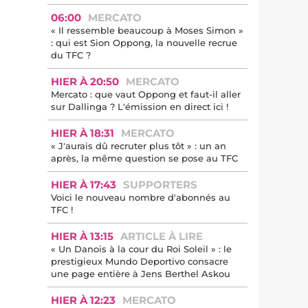
06:00
MERCATO
« Il ressemble beaucoup à Moses Simon »
: qui est Sion Oppong, la nouvelle recrue
du TFC ?
HIER À 20:50
MERCATO
Mercato : que vaut Oppong et faut-il aller
sur Dallinga ? L'émission en direct ici !
HIER À 18:31
MERCATO
« J'aurais dû recruter plus tôt » : un an
après, la même question se pose au TFC
HIER À 17:43
SUPPORTERS
Voici le nouveau nombre d'abonnés au
TFC !
HIER À 13:15
ARTICLE À LIRE
« Un Danois à la cour du Roi Soleil » : le
prestigieux Mundo Deportivo consacre
une page entière à Jens Berthel Askou
HIER À 12:23
MERCATO