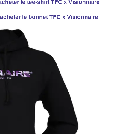
acheter le tee-shirt TFC x Visionnaire
 acheter le bonnet TFC x Visionnaire