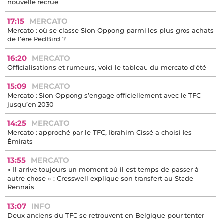
nouvelle recrue
17:15
MERCATO
Mercato : où se classe Sion Oppong parmi les plus gros achats
de l’ère RedBird ?
16:20
MERCATO
Officialisations et rumeurs, voici le tableau du mercato d'été
15:09
MERCATO
Mercato : Sion Oppong s’engage officiellement avec le TFC
jusqu’en 2030
14:25
MERCATO
Mercato : approché par le TFC, Ibrahim Cissé a choisi les
Émirats
13:55
MERCATO
« Il arrive toujours un moment où il est temps de passer à
autre chose » : Cresswell explique son transfert au Stade
Rennais
13:07
INFO
Deux anciens du TFC se retrouvent en Belgique pour tenter