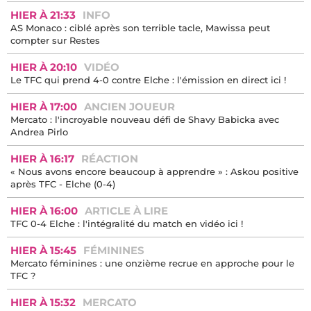
HIER À 21:33
INFO
AS Monaco : ciblé après son terrible tacle, Mawissa peut
compter sur Restes
HIER À 20:10
VIDÉO
Le TFC qui prend 4-0 contre Elche : l'émission en direct ici !
HIER À 17:00
ANCIEN JOUEUR
Mercato : l'incroyable nouveau défi de Shavy Babicka avec
Andrea Pirlo
HIER À 16:17
RÉACTION
« Nous avons encore beaucoup à apprendre » : Askou positive
après TFC - Elche (0-4)
HIER À 16:00
ARTICLE À LIRE
TFC 0-4 Elche : l'intégralité du match en vidéo ici !
HIER À 15:45
FÉMININES
Mercato féminines : une onzième recrue en approche pour le
TFC ?
HIER À 15:32
MERCATO