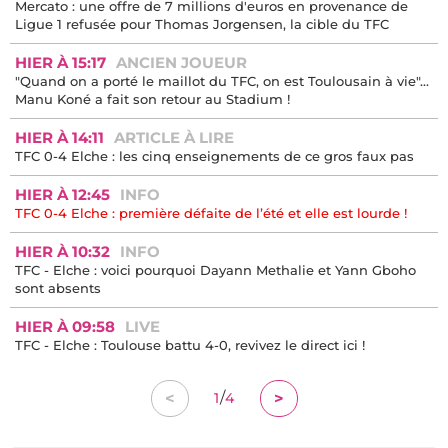
Mercato : une offre de 7 millions d'euros en provenance de
Ligue 1 refusée pour Thomas Jorgensen, la cible du TFC
HIER À 15:17
ANCIEN JOUEUR
"Quand on a porté le maillot du TFC, on est Toulousain à vie"...
Manu Koné a fait son retour au Stadium !
HIER À 14:11
ARTICLE À LIRE
TFC 0-4 Elche : les cinq enseignements de ce gros faux pas
HIER À 12:45
INFO
TFC 0-4 Elche : première défaite de l’été et elle est lourde !
HIER À 10:32
INFO
TFC - Elche : voici pourquoi Dayann Methalie et Yann Gboho
sont absents
HIER À 09:58
LIVE
TFC - Elche : Toulouse battu 4-0, revivez le direct ici !
/
<
>
1
4