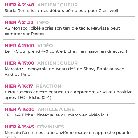
HIER À 21:48
ANCIEN JOUEUR
Stade Rennais : « des débuts pénibles » pour Cresswell
HIER À 21:33
INFO
AS Monaco : ciblé après son terrible tacle, Mawissa peut
compter sur Restes
HIER À 20:10
VIDÉO
Le TFC qui prend 4-0 contre Elche : l'émission en direct ici !
HIER À 17:00
ANCIEN JOUEUR
Mercato : l'incroyable nouveau défi de Shavy Babicka avec
Andrea Pirlo
HIER À 16:17
RÉACTION
« Nous avons encore beaucoup à apprendre » : Askou positive
après TFC - Elche (0-4)
HIER À 16:00
ARTICLE À LIRE
TFC 0-4 Elche : l'intégralité du match en vidéo ici !
HIER À 15:45
FÉMININES
Mercato féminines : une onzième recrue en approche pour le
TFC ?