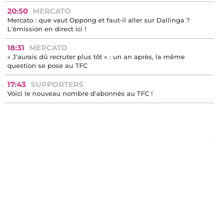
20:50
MERCATO
Mercato : que vaut Oppong et faut-il aller sur Dallinga ?
L'émission en direct ici !
18:31
MERCATO
« J'aurais dû recruter plus tôt » : un an après, la même
question se pose au TFC
17:43
SUPPORTERS
Voici le nouveau nombre d'abonnés au TFC !
13:15
ARTICLE À LIRE
« Un Danois à la cour du Roi Soleil » : le prestigieux Mundo
Deportivo consacre une page entière à Jens Berthel Askou
12:23
MERCATO
« On fait la paix ? » : des millions de vues pour les
retrouvailles entre Cresswell et Thomasson au Stade Rennais
11:04
MERCATO
Mercato : Bologne ne veut plus de Thijs Dallinga, une
opportunité à saisir ?