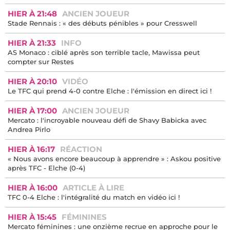
HIER À 21:48
ANCIEN JOUEUR
Stade Rennais : « des débuts pénibles » pour Cresswell
HIER À 21:33
INFO
AS Monaco : ciblé après son terrible tacle, Mawissa peut
compter sur Restes
HIER À 20:10
VIDÉO
Le TFC qui prend 4-0 contre Elche : l'émission en direct ici !
HIER À 17:00
ANCIEN JOUEUR
Mercato : l'incroyable nouveau défi de Shavy Babicka avec
Andrea Pirlo
HIER À 16:17
RÉACTION
« Nous avons encore beaucoup à apprendre » : Askou positive
après TFC - Elche (0-4)
HIER À 16:00
ARTICLE À LIRE
TFC 0-4 Elche : l'intégralité du match en vidéo ici !
HIER À 15:45
FÉMININES
Mercato féminines : une onzième recrue en approche pour le