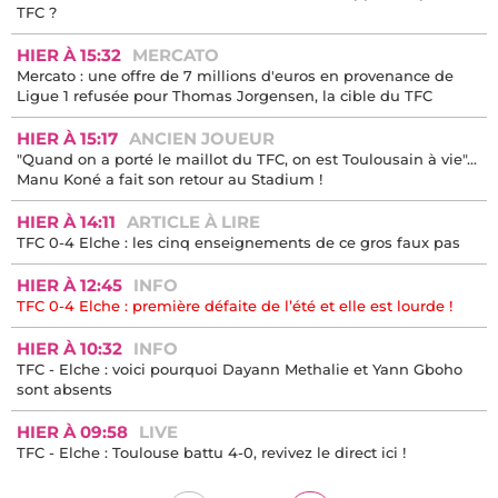
TFC ?
HIER À 15:32
MERCATO
Mercato : une offre de 7 millions d'euros en provenance de
Ligue 1 refusée pour Thomas Jorgensen, la cible du TFC
HIER À 15:17
ANCIEN JOUEUR
"Quand on a porté le maillot du TFC, on est Toulousain à vie"...
Manu Koné a fait son retour au Stadium !
HIER À 14:11
ARTICLE À LIRE
TFC 0-4 Elche : les cinq enseignements de ce gros faux pas
HIER À 12:45
INFO
TFC 0-4 Elche : première défaite de l’été et elle est lourde !
HIER À 10:32
INFO
TFC - Elche : voici pourquoi Dayann Methalie et Yann Gboho
sont absents
HIER À 09:58
LIVE
TFC - Elche : Toulouse battu 4-0, revivez le direct ici !