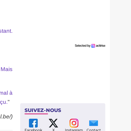
tant.
. Mais
 mal à
éçu.
"
SUIVEZ-NOUS
l.be/)
Facebook
X
Instagram
Contact