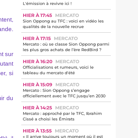
L'émission à revivre ici !
HIER À 17:45
MERCATO
tent,
Sion Oppong au TFC : voici en vidéo les
qualités de la nouvelle recrue
ande.
HIER À 17:15
MERCATO
Mercato : où se classe Sion Oppong parmi
les plus gros achats de l’ère RedBird ?
t sur
HIER À 16:20
MERCATO
utant
Officialisations et rumeurs, voici le
r, si
tableau du mercato d'été
HIER À 15:09
MERCATO
Mercato : Sion Oppong s’engage
officiellement avec le TFC jusqu’en 2030
ir du
HIER À 14:25
MERCATO
Mercato : approché par le TFC, Ibrahim
Cissé a choisi les Émirats
HIER À 13:55
MERCATO
« Il arrive toujours un moment où il est