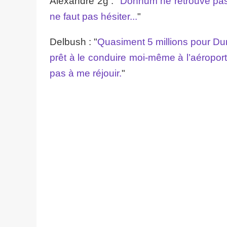
Alexandre 2g : "
Donnum ne retrouve pas s
ne faut pas hésiter...
"
Delbush : "
Quasiment 5 millions pour Dur
prêt à le conduire moi-même à l’aéroport.
pas à me réjouir.
"