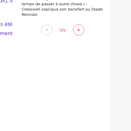
), il
temps de passer à autre chose » :
Cresswell explique son transfert au Stade
Rennais
s été
/
<
>
1
4
aiment