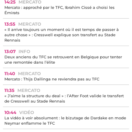
14:25
MERCATO
Mercato : approché par le TFC, Ibrahim Cissé a choisi les
Émirats
13:55
MERCATO
« Il arrive toujours un moment où il est temps de passer à
autre chose » : Cresswell explique son transfert au Stade
Rennais
13:07
INFO
Deux anciens du TFC se retrouvent en Belgique pour tenter
une remontée dans l’élite
11:40
MERCATO
Mercato : Thijs Dallinga ne reviendra pas au TFC
11:35
MERCATO
« J’aime la structure du deal » : l’After Foot valide le transfert
de Cresswell au Stade Rennais
10:44
VIDÉO
La vidéo à voir absolument : le bizutage de Dardake en mode
Neymar enflamme le TFC