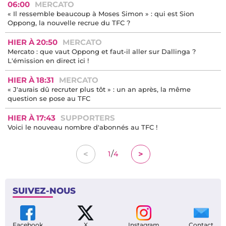
06:00
MERCATO
« Il ressemble beaucoup à Moses Simon » : qui est Sion
Oppong, la nouvelle recrue du TFC ?
HIER À 20:50
MERCATO
Mercato : que vaut Oppong et faut-il aller sur Dallinga ?
L'émission en direct ici !
HIER À 18:31
MERCATO
« J'aurais dû recruter plus tôt » : un an après, la même
question se pose au TFC
HIER À 17:43
SUPPORTERS
Voici le nouveau nombre d'abonnés au TFC !
/
<
>
1
4
SUIVEZ-NOUS
Facebook
X
Instagram
Contact