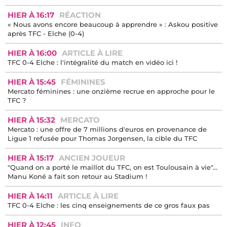
HIER À 16:17
RÉACTION
« Nous avons encore beaucoup à apprendre » : Askou positive
après TFC - Elche (0-4)
HIER À 16:00
ARTICLE À LIRE
TFC 0-4 Elche : l'intégralité du match en vidéo ici !
HIER À 15:45
FÉMININES
Mercato féminines : une onzième recrue en approche pour le
TFC ?
HIER À 15:32
MERCATO
Mercato : une offre de 7 millions d'euros en provenance de
Ligue 1 refusée pour Thomas Jorgensen, la cible du TFC
HIER À 15:17
ANCIEN JOUEUR
"Quand on a porté le maillot du TFC, on est Toulousain à vie"...
Manu Koné a fait son retour au Stadium !
HIER À 14:11
ARTICLE À LIRE
TFC 0-4 Elche : les cinq enseignements de ce gros faux pas
HIER À 12:45
INFO