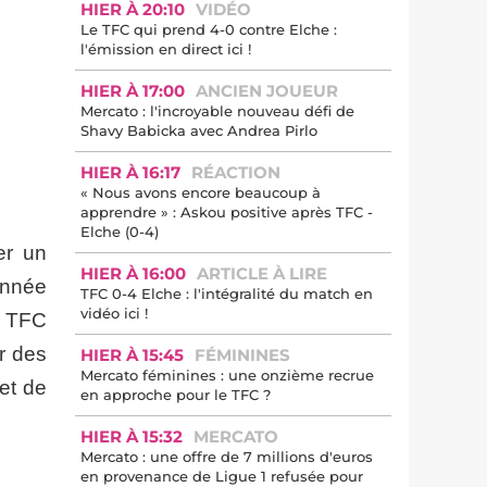
HIER À 20:10
VIDÉO
Le TFC qui prend 4-0 contre Elche :
l'émission en direct ici !
HIER À 17:00
ANCIEN JOUEUR
Mercato : l'incroyable nouveau défi de
Shavy Babicka avec Andrea Pirlo
HIER À 16:17
RÉACTION
« Nous avons encore beaucoup à
apprendre » : Askou positive après TFC -
Elche (0-4)
er un
HIER À 16:00
ARTICLE À LIRE
année
TFC 0-4 Elche : l'intégralité du match en
vidéo ici !
u TFC
er des
HIER À 15:45
FÉMININES
Mercato féminines : une onzième recrue
et de
en approche pour le TFC ?
HIER À 15:32
MERCATO
Mercato : une offre de 7 millions d'euros
en provenance de Ligue 1 refusée pour