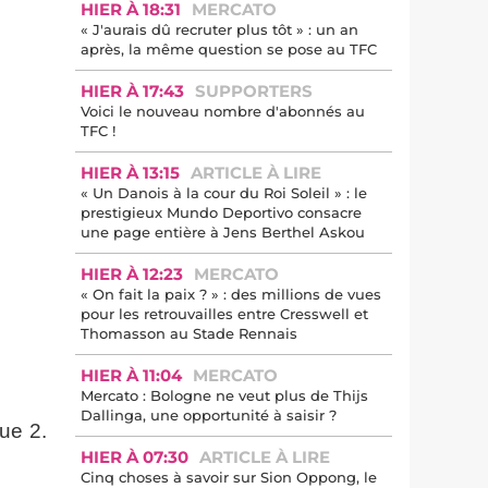
HIER À 18:31
MERCATO
« J'aurais dû recruter plus tôt » : un an
après, la même question se pose au TFC
HIER À 17:43
SUPPORTERS
Voici le nouveau nombre d'abonnés au
TFC !
HIER À 13:15
ARTICLE À LIRE
« Un Danois à la cour du Roi Soleil » : le
prestigieux Mundo Deportivo consacre
une page entière à Jens Berthel Askou
HIER À 12:23
MERCATO
« On fait la paix ? » : des millions de vues
pour les retrouvailles entre Cresswell et
Thomasson au Stade Rennais
HIER À 11:04
MERCATO
Mercato : Bologne ne veut plus de Thijs
Dallinga, une opportunité à saisir ?
ue 2.
HIER À 07:30
ARTICLE À LIRE
Cinq choses à savoir sur Sion Oppong, le