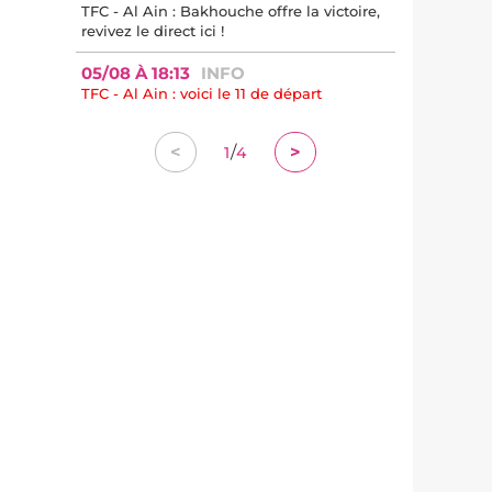
TFC - Al Ain : Bakhouche offre la victoire,
revivez le direct ici !
05/08 À 18:13
INFO
TFC - Al Ain : voici le 11 de départ
/
<
>
1
4