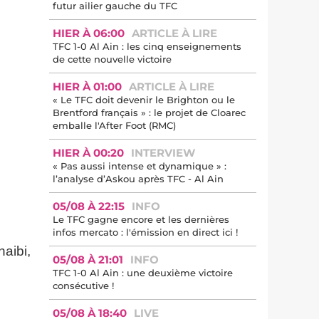
futur ailier gauche du TFC
HIER À 06:00
ARTICLE À LIRE
TFC 1-0 Al Ain : les cinq enseignements
de cette nouvelle victoire
HIER À 01:00
ARTICLE À LIRE
« Le TFC doit devenir le Brighton ou le
Brentford français » : le projet de Cloarec
emballe l'After Foot (RMC)
HIER À 00:20
INTERVIEW
« Pas aussi intense et dynamique » :
l’analyse d’Askou après TFC - Al Ain
05/08 À 22:15
INFO
Le TFC gagne encore et les dernières
infos mercato : l'émission en direct ici !
aibi,
05/08 À 21:01
INFO
TFC 1-0 Al Ain : une deuxième victoire
consécutive !
05/08 À 18:40
LIVE