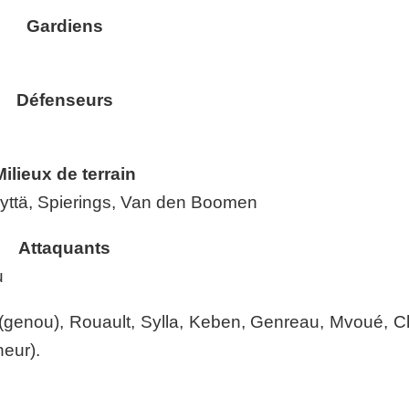
Gardiens
Défenseurs
Milieux de terrain
yttä, Spierings, Van den Boomen
Attaquants
u
(genou), Rouault, Sylla, Keben, Genreau, Mvoué, Ch
neur).