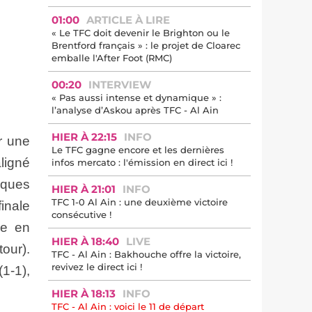
01:00
ARTICLE À LIRE
« Le TFC doit devenir le Brighton ou le
Brentford français » : le projet de Cloarec
emballe l'After Foot (RMC)
00:20
INTERVIEW
« Pas aussi intense et dynamique » :
l’analyse d’Askou après TFC - Al Ain
HIER À 22:15
INFO
r une
Le TFC gagne encore et les dernières
aligné
infos mercato : l'émission en direct ici !
lques
HIER À 21:01
INFO
TFC 1-0 Al Ain : une deuxième victoire
finale
consécutive !
le en
HIER À 18:40
LIVE
tour).
TFC - Al Ain : Bakhouche offre la victoire,
revivez le direct ici !
(1-1),
HIER À 18:13
INFO
TFC - Al Ain : voici le 11 de départ