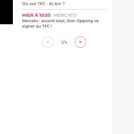
Où voir TFC - Al Ain ?
HIER À 10:55
MERCATO
Mercato : accord total, Sion Oppong va
signer au TFC !
/
<
>
1
4