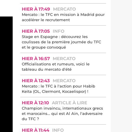
HIER À 17:49
MERCATO
Mercato : le TFC en mission à Madrid pour
accélérer le recrutement
HIER À 17:05
INFO
Stage en Espagne : découvrez les
coulisses de la première journée du TFC
et le groupe convoqué
HIER À 16:57
MERCATO
Officialisations et rumeurs, voici le
tableau du mercato d'été
HIER À 12:43
MERCATO
Mercato : le TFC à l'action pour Habib
Keïta (OL, Clermont, Kocaelispor) !
HIER À 12:10
ARTICLE À LIRE
Champion invaincu, internationaux grecs
et marocains… qui est Al Ain, l'adversaire
du TFC ?
HIER À 11:44
INFO