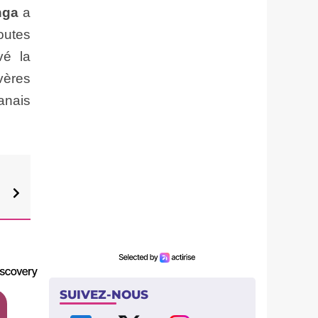
inga
a
outes
vé la
vères
lanais
SUIVEZ-NOUS