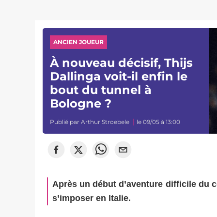
ANCIEN JOUEUR
À nouveau décisif, Thijs
Dallinga voit-il enfin le
bout du tunnel à
Bologne ?
Publié par
Arthur Stroebele
le 09/05 à 13:00
Après un début d’aventure difficile du
s’imposer en Italie.