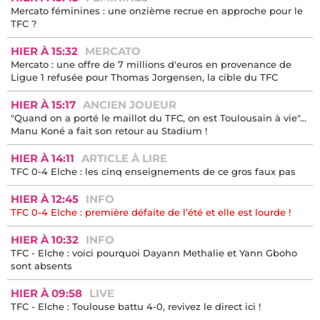
Mercato féminines : une onzième recrue en approche pour le
TFC ?
HIER À 15:32
MERCATO
Mercato : une offre de 7 millions d'euros en provenance de
Ligue 1 refusée pour Thomas Jorgensen, la cible du TFC
HIER À 15:17
ANCIEN JOUEUR
"Quand on a porté le maillot du TFC, on est Toulousain à vie"...
Manu Koné a fait son retour au Stadium !
HIER À 14:11
ARTICLE À LIRE
TFC 0-4 Elche : les cinq enseignements de ce gros faux pas
HIER À 12:45
INFO
TFC 0-4 Elche : première défaite de l’été et elle est lourde !
HIER À 10:32
INFO
TFC - Elche : voici pourquoi Dayann Methalie et Yann Gboho
sont absents
HIER À 09:58
LIVE
TFC - Elche : Toulouse battu 4-0, revivez le direct ici !