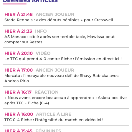
DERNIERS ARTICLES
HIER À 21:48
ANCIEN JOUEUR
Stade Rennais : « des débuts pénibles » pour Cresswell
HIER À 21:33
INFO
AS Monaco : ciblé après son terrible tacle, Mawissa peut
compter sur Restes
HIER À 20:10
VIDÉO
Le TFC qui prend 4-0 contre Elche : l'émission en direct ici !
HIER À 17:00
ANCIEN JOUEUR
Mercato : l'incroyable nouveau défi de Shavy Babicka avec
Andrea Pirlo
HIER À 16:17
RÉACTION
« Nous avons encore beaucoup à apprendre » : Askou positive
après TFC - Elche (0-4)
HIER À 16:00
ARTICLE À LIRE
TFC 0-4 Elche : l'intégralité du match en vidéo ici !
HIER À 15:45
FÉMININES