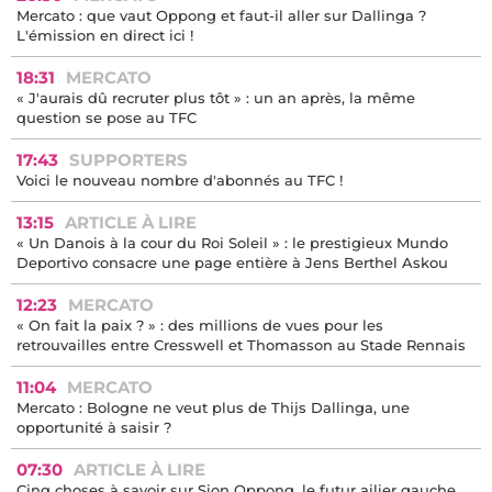
Mercato : que vaut Oppong et faut-il aller sur Dallinga ?
L'émission en direct ici !
18:31
MERCATO
« J'aurais dû recruter plus tôt » : un an après, la même
question se pose au TFC
17:43
SUPPORTERS
Voici le nouveau nombre d'abonnés au TFC !
13:15
ARTICLE À LIRE
« Un Danois à la cour du Roi Soleil » : le prestigieux Mundo
Deportivo consacre une page entière à Jens Berthel Askou
12:23
MERCATO
« On fait la paix ? » : des millions de vues pour les
retrouvailles entre Cresswell et Thomasson au Stade Rennais
11:04
MERCATO
Mercato : Bologne ne veut plus de Thijs Dallinga, une
opportunité à saisir ?
07:30
ARTICLE À LIRE
Cinq choses à savoir sur Sion Oppong, le futur ailier gauche