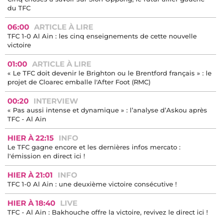
du TFC
06:00
ARTICLE À LIRE
TFC 1-0 Al Ain : les cinq enseignements de cette nouvelle
victoire
01:00
ARTICLE À LIRE
« Le TFC doit devenir le Brighton ou le Brentford français » : le
projet de Cloarec emballe l'After Foot (RMC)
00:20
INTERVIEW
« Pas aussi intense et dynamique » : l’analyse d’Askou après
TFC - Al Ain
HIER À 22:15
INFO
Le TFC gagne encore et les dernières infos mercato :
l'émission en direct ici !
HIER À 21:01
INFO
TFC 1-0 Al Ain : une deuxième victoire consécutive !
HIER À 18:40
LIVE
TFC - Al Ain : Bakhouche offre la victoire, revivez le direct ici !